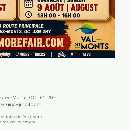
al-des-Monts, QC J8N 2H7
refair@gmail.com
la foire de Poltimore
oires de Poltimore